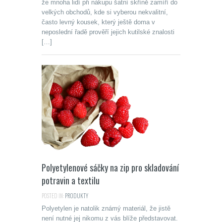
že mnoha lidí při nákupu šatní skříně zamíří do
velkých obchodů, kde si vyberou nekvalitní,
často levný kousek, který ještě doma v
neposlední řadě prověří jejich kutilské znalosti
[…]
Polyetylenové sáčky na zip pro skladování
potravin a textilu
POSTED IN:
PRODUKTY
Polyetylen je natolik známý materiál, že jistě
není nutné jej nikomu z vás blíže představovat.