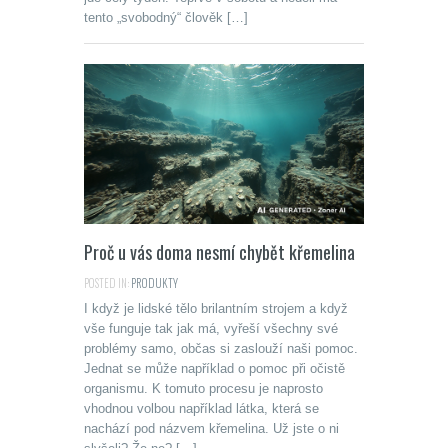
tento „svobodný“ člověk […]
Proč u vás doma nesmí chybět křemelina
POSTED IN:
PRODUKTY
I když je lidské tělo brilantním strojem a když
vše funguje tak jak má, vyřeší všechny své
problémy samo, občas si zaslouží naši pomoc.
Jednat se může například o pomoc při očistě
organismu. K tomuto procesu je naprosto
vhodnou volbou například látka, která se
nachází pod názvem křemelina. Už jste o ni