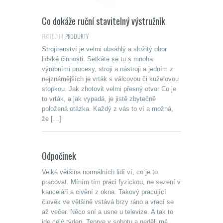
Co dokáže ruční stavitelný výstružník
POSTED IN:
PRODUKTY
Strojírenství je velmi obsáhlý a složitý obor
lidské činnosti. Setkáte se tu s mnoha
výrobními procesy, stroji a nástroji a jedním z
nejznámějších je vrták s válcovou či kuželovou
stopkou. Jak zhotovit velmi přesný otvor Co je
to vrták, a jak vypadá, je jistě zbytečně
položená otázka. Každý z vás to ví a možná,
že […]
Odpočinek
Velká většina normálních lidí ví, co je to
pracovat. Míním tím práci fyzickou, ne sezení v
kanceláří a civění z okna. Takový pracující
člověk ve většině vstává brzy ráno a vrací se
až večer. Něco sní a usne u televize. A tak to
jde celý týden. Teprve v sobotu a neděli má