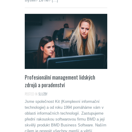
slyšeli? Že ne? […]
Profesionální management lidských
zdrojů a poradenství
POSTED IN:
SLUŽBY
Jsme společnost Kit (Komplexní informační
technologie) a od roku 1994 pomáháme vám v
oblasti informačních technologií. Zastupujeme
přední rakouskou softwarovou firmu BMD a její
skvělý produkt BMD Business Software. Naším
cílem je propojit všechny menší a větší