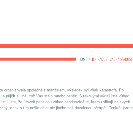
HOME
/
JEN RADOST, ŽÁDNÁ STAROST
jste organizovala společně s manželem, výsledek byl však katastrofa. Po
u a půjčit si jiné, což Vás stálo mnoho peněz. S takovými výdaji jste vůbec
jistili jste, že úroveň penzionu vůbec neodpovídá té, kterou slibují na svých
ý, a tak s tím nešlo dělat nic jiného než dovolenou přetrpět. Tenkrát jste s