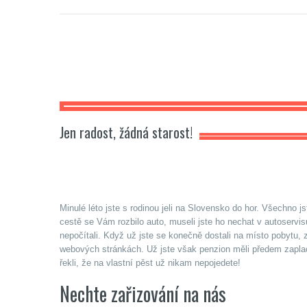
Carmela
Jen radost, žádná starost!
Minulé léto jste s rodinou jeli na Slovensko do hor. Všechno 
cestě se Vám rozbilo auto, museli jste ho nechat v autoservis
nepočítali. Když už jste se konečně dostali na místo pobytu, z
webových stránkách. Už jste však penzion měli předem zaplacen
řekli, že na vlastní pěst už nikam nepojedete!
Nechte zařizování na nás