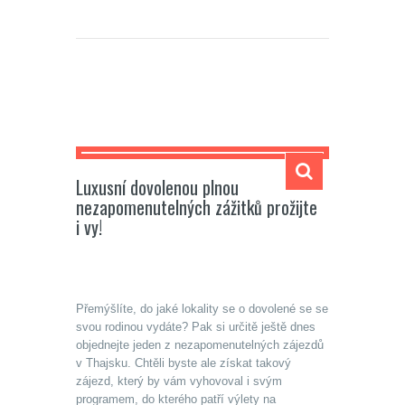
Carmela
Luxusní dovolenou plnou
nezapomenutelných zážitků prožijte
i vy!
Přemýšlíte, do jaké lokality se o dovolené se se
svou rodinou vydáte? Pak si určitě ještě dnes
objednejte jeden z nezapomenutelných zájezdů
v Thajsku. Chtěli byste ale získat takový
zájezd, který by vám vyhovoval i svým
programem, do kterého patří výlety na