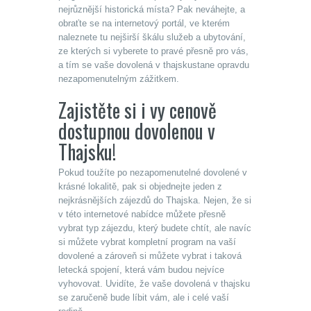
nejrůznější historická místa? Pak neváhejte, a
obraťte se na internetový portál, ve kterém
naleznete tu nejširší škálu služeb a ubytování,
ze kterých si vyberete to pravé přesně pro vás,
a tím se vaše
dovolená v thajsku
stane opravdu
nezapomenutelným zážitkem.
Zajistěte si i vy cenově
dostupnou dovolenou v
Thajsku!
Pokud toužíte po nezapomenutelné dovolené v
krásné lokalitě, pak si objednejte jeden z
nejkrásnějších zájezdů do Thajska. Nejen, že si
v této internetové nabídce můžete přesně
vybrat typ zájezdu, který budete chtít, ale navíc
si můžete vybrat kompletní program na vaší
dovolené a zároveň si můžete vybrat i taková
letecká spojení, která vám budou nejvíce
vyhovovat. Uvidíte, že vaše dovolená v thajsku
se zaručeně bude líbit vám, ale i celé vaší