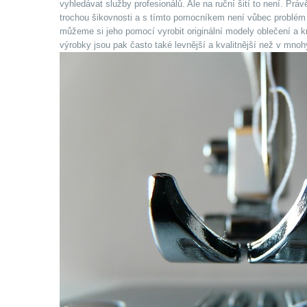
vyhledávat služby profesionálů. Ale na ruční šití to není. Práv
trochou šikovnosti a s tímto pomocníkem není vůbec problém něco
můžeme si jeho pomocí vyrobit originální modely oblečení a 
výrobky jsou pak často také levnější a kvalitnější než v mnoh