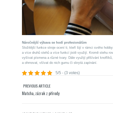
Náročnější výbava se hodí profesionálům
Složitější funkce stroje ocení ti, kteří šijí v rámci svého hob
a více druhů stehů a více funkcí jistě využijí. Kromě stehu 
vyšívat písmena a různé tvary. Dále využijí přišívání knoflíků
a ohrnovat, všívat do nich gumu či skrytá zapínání.
5/5 - (3 votes)
PREVIOUS ARTICLE
Matcha, zázrak z přírody