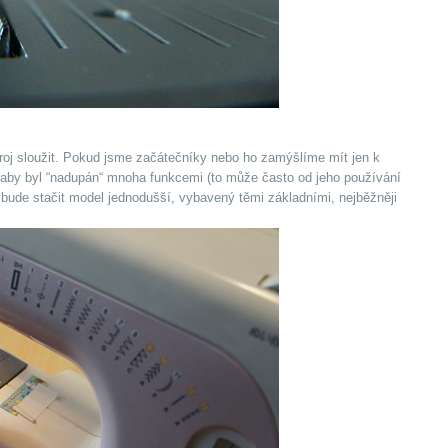
roj sloužit. Pokud jsme začátečníky nebo ho zamýšlíme mít jen k
a aby byl “nadupán“ mnoha funkcemi (to může často od jeho používání
bude stačit model jednodušší, vybavený těmi základními, nejběžněji