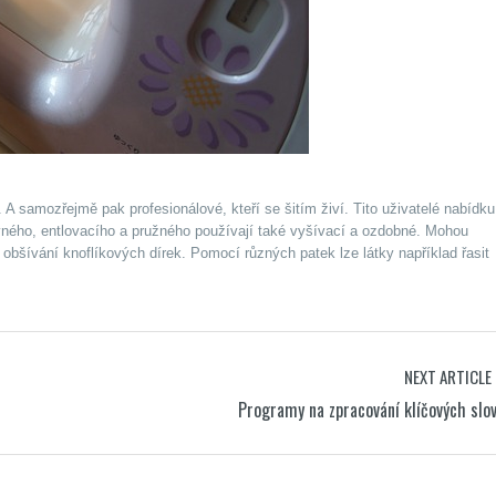
by. A samozřejmě pak profesionálové, kteří se šitím živí. Tito uživatelé nabídku
rovného, entlovacího a pružného používají také vyšívací a ozdobné. Mohou
, obšívání knoflíkových dírek. Pomocí různých patek lze látky například řasit
NEXT ARTICLE
Programy na zpracování klíčových slo