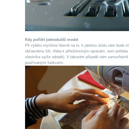
Kdy pořídit jednodušší model
Při výběru myslíme hlavně na to, k jakému účelu nám bude st
občasnému šití, třeba k příležitostným opravám, není potřeb
vlastníka spíše odradit). V takovém případě nám samozřejmě 
používanými funkcemi.