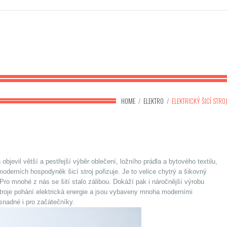
HOME
/
ELEKTRO
/
ELEKTRICKÝ ŠICÍ STRO
bjevil větší a pestřejší výběr oblečení, ložního prádla a bytového textilu,
derních hospodyněk šicí stroj pořizuje. Je to velice chytrý a šikovný
Pro mnohé z nás se šití stalo zálibou. Dokáží pak i náročnější výrobu
 stroje pohání elektrická energie a jsou vybaveny mnoha moderními
 snadné i pro začátečníky.