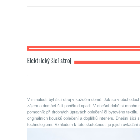
Carmela
Elektrický šicí stroj
V minulosti byl šicí stroj v každém domě. Jak se v obchodech o
zájem o domácí šití poněkud opadl. V dnešní době si mnoho mo
pomocník při drobných úpravách oblečení či bytového textilu. 
originálních kousků oblečení a doplňků interiéru. Dnešní šicí
technologiemi. Vzhledem k této skutečnosti je jejich ovládání