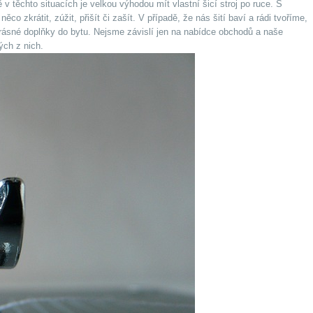
ě v těchto situacích je velkou výhodou mít vlastní šicí stroj po ruce. S
 zkrátit, zúžit, přišít či zašít. V případě, že nás šití baví a rádi tvoříme,
krásné doplňky do bytu. Nejsme závislí jen na nabídce obchodů a naše
ých z nich.