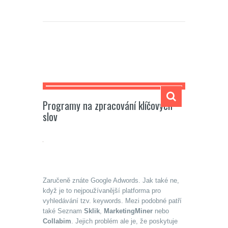
Carmela
Programy na zpracování klíčových
slov
Zaručeně znáte Google Adwords. Jak také ne,
když je to nejpoužívanější platforma pro
vyhledávání tzv. keywords. Mezi podobné patří
také Seznam
Sklik
,
MarketingMiner
nebo
Collabim
. Jejich problém ale je, že poskytuje