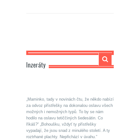
Carmela
Inzeráty
„Maminko, tady v novinách čtu, že někdo nabízí
za odvoz přístřešky na dokonalou oslavu všech
možných i nemožných typů. To by se nám
hodilo na oslavu tetiččiných šedesátin. Co
říkáš?“ „Bohoušku, vždyť ty přístřešky
vypadají, že jsou snad z minulého století. A ty
roztrhané plachty. Nepřichází v úvahu.“