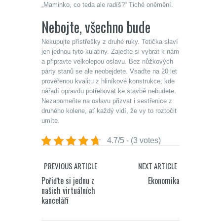
„Maminko, co teda ale radíš?“ Tiché oněmění.
Nebojte, všechno bude
Nekupujte přístřešky z druhé ruky. Tetička slaví
jen jednou tyto kulatiny. Zajeďte si vybrat k nám
a připravte velkolepou oslavu. Bez nůžkových
párty stanů
se ale neobejdete. Vsaďte na 20 let
prověřenou kvalitu z hliníkové konstrukce, kde
nářadí opravdu potřebovat ke stavbě nebudete.
Nezapomeňte na oslavu přizvat i sestřenice z
druhého kolene, ať každý vidí, že vy to roztočit
umíte.
4.7/5 - (3 votes)
PREVIOUS ARTICLE
NEXT ARTICLE
Pořiďte si jednu z
Ekonomika
našich virtuálních
kanceláří