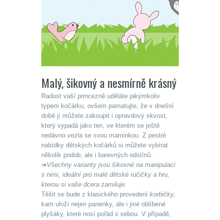
Malý, šikovný a nesmírně krásný
Radost vaší princezně uděláte jakýmkoliv
typem kočárku, ovšem pamatujte, že v dnešní
době jí můžete zakoupit i opravdový skvost,
který vypadá jako ten, ve kterém se ještě
nedávno vezla se svou maminkou. Z pestré
nabídky dětských kočárků si můžete vybírat
několik podob, ale i barevných odstínů.
➔
Všechny varianty jsou šikovné na manipulaci
s nimi, ideální pro malé dětské ručičky a hru,
kterou si vaše dcera zamiluje.
Těšit se bude z klasického provedení
korbičky,
kam uloží nejen panenky, ale i jiné oblíbené
plyšáky, které nosí pořád s sebou. V případě,