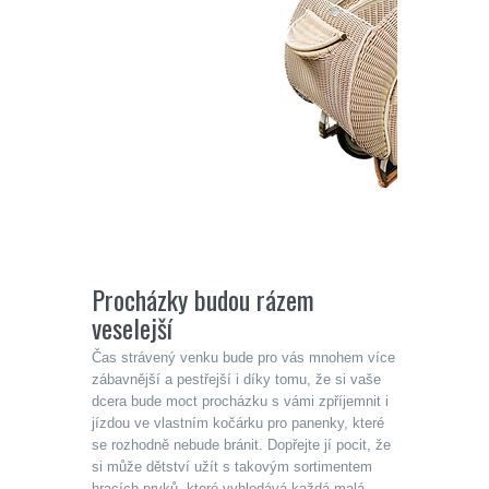
Procházky budou rázem
veselejší
Čas strávený venku bude pro vás mnohem více
zábavnější a pestřejší i díky tomu, že si vaše
dcera bude moct procházku s vámi zpříjemnit i
jízdou ve vlastním kočárku pro panenky, které
se rozhodně nebude bránit. Dopřejte jí pocit, že
si může dětství užít s takovým sortimentem
hracích prvků, které vyhledává každá malá