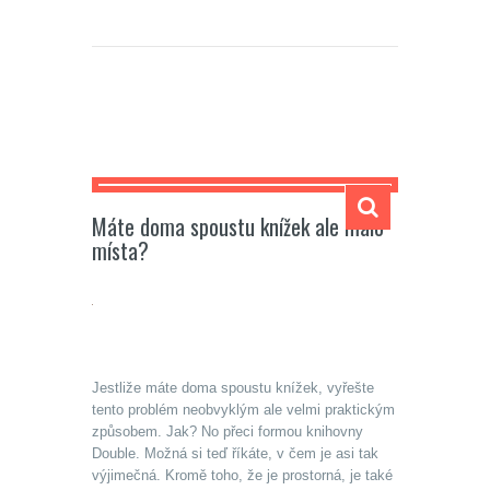
Carmela
Máte doma spoustu knížek ale málo
místa?
Jestliže máte doma spoustu knížek, vyřešte
tento problém neobvyklým ale velmi praktickým
způsobem. Jak? No přeci formou
knihovny
Double. Možná si teď říkáte, v čem je asi tak
výjimečná. Kromě toho, že je prostorná, je také