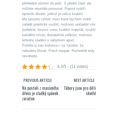
přehledné uložení do polic. S přední částí ale
můžete neustále posouvat. Pojezd vydrží
opravdu dlouho, jelikož je velice kvalitní.
Má spoustu výhod, mezi které bychom mohli
zařadit praktické využití, možnost uskladnit vše
potřebné, luxusní cena, kvalitní materiál, využití
každého místa, dostatečná velikost, možnost
lehkého sladění s nábytkem apod.
Pořiďte si tuto knihovnu i vy. Uvidíte, že
nebudete litovat. Právě naopak. Rozhodně tedy
neváhejte.
4.3/5 - (11 votes)
PREVIOUS ARTICLE
NEXT ARTICLE
Na posteli z masivního
Tábory jsou pro děti
dřeva je sladký spánek
skvělé
zaručen