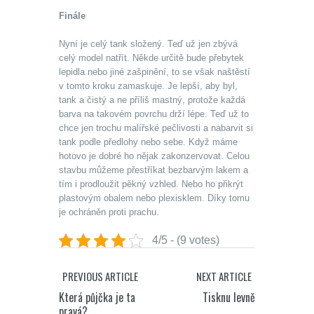
Finále
Nyní je celý tank složený. Teď už jen zbývá
celý model natřít. Někde určitě bude přebytek
lepidla nebo jiné zašpinění, to se však naštěstí
v tomto kroku zamaskuje. Je lepší, aby byl,
tank a čistý a ne příliš mastný, protože každá
barva na takovém povrchu drží lépe. Teď už to
chce jen trochu malířské pečlivosti a nabarvit si
tank podle předlohy nebo sebe. Když máme
hotovo je dobré ho nějak zakonzervovat. Celou
stavbu můžeme přestříkat bezbarvým lakem a
tím i prodloužit pěkný vzhled. Nebo ho přikrýt
plastovým obalem nebo plexisklem. Díky tomu
je ochráněn proti prachu.
4/5 - (9 votes)
PREVIOUS ARTICLE
NEXT ARTICLE
Která půjčka je ta
Tisknu levně
pravá?