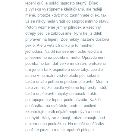
lepení dílů je pořád naprosto stejný. Dílek
z výlisku vyštípneme kleštičkami, ale raději
méně, protože když moc zastřihnete dílek, tak
už se nikdy nedá vrátit do stoprocentního stavu.
Potom vezmeme jemný pilníček a všechny
otřepy pečlivě zabrousíme. Nyní ke již dílek
připraven na lepení. Zde někdy nastane doslova
peklo. Ale u větších dílku je to mnohem
jednoduší. Na díl naneseme trochu lepidla a
přilepíme ho na potřebné místo. Opravdu není
potřeba ho tam dát velké množství, protože si
tím jenom tank ušpiníte a sebe taky. Lepidlo
schne v normální vrstvě okolo pěti sekund,
takže si vše potřebné předem připravte. Musím
také zmínit, že lepidlo výborně lepí prsty i stůl,
takže si připravte nějaký ubrousek. Takto
postupujeme v lepení podle návodu. Každá
součástka má své číslo, proto si pečlivě
zkontrolujte jestli nějaké nepřebývá a nebo
nechybí. Rády se ztrácejí, takže pracujte nad
stolem nebo podložkou. Na menší součástky
použijte pinzetu a dílek opatrně přilepte.