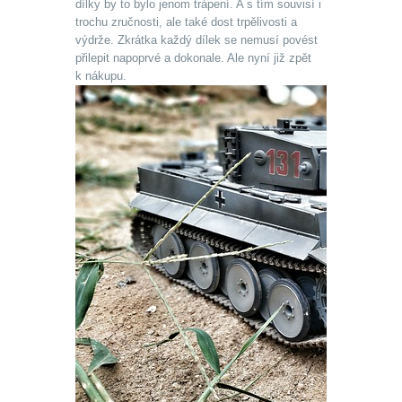
dílky by to bylo jenom trápení. A s tím souvisí i
trochu zručnosti, ale také dost trpělivosti a
výdrže. Zkrátka každý dílek se nemusí povést
přilepit napoprvé a dokonale. Ale nyní již zpět
k nákupu.